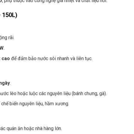
Đ
, phụ thuộc vào công nghệ gia nhiệt và chất liệu nồi.
– 150L)
ng rãi.
kW
.
t cao
để đảm bảo nước sôi nhanh và liên tục.
ngày
.
nước lèo hoặc luộc các nguyên liệu (bánh chưng, gà).
 chế biến nguyên liệu, hầm xương.
các quán ăn hoặc nhà hàng lớn.