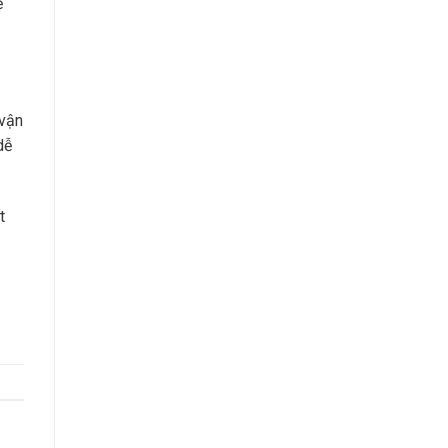
ệ
 vận
dễ
t