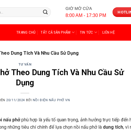
GIỜ MỞ CỬA
HOTLIN
8:00 AM - 17:30 PM
TRANG CHỦ
TẤT CẢ SẢN PHẨM
TIN TỨC
LIÊN HỆ
 Theo Dung Tích Và Nhu Cầu Sử Dụng
TƯ VẤN
Phở Theo Dung Tích Và Nhu Cầu Sử
Dụng
RÊN
20/11/2024
BỞI
NỒI ĐIỆN NẤU PHỞ VN
ồi nấu phở
phù hợp là yếu tố quan trọng, ảnh hưởng trực tiếp đến 
ong những tiêu chí chính để lựa chọn nồi nấu phở là
dung tích
, vì