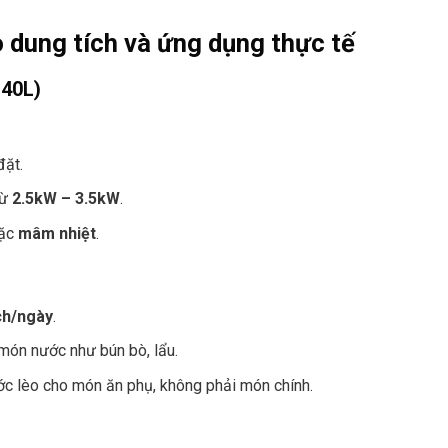
o dung tích và ứng dụng thực tế
 40L)
đặt.
từ
2.5kW – 3.5kW
.
ặc
mâm nhiệt
.
ch/ngày
.
món nước như bún bò, lẩu.
ớc lèo cho món ăn phụ, không phải món chính.