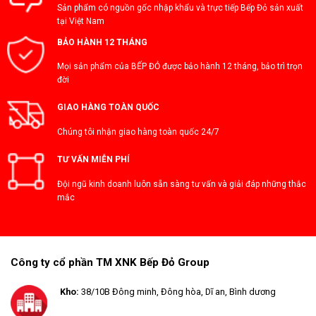
Sản phẩm có nguồn gốc nhập khẩu và trực tiếp Bếp Đỏ sản xuất
tại Việt Nam
BẢO HÀNH 12 THÁNG
Mọi sản phẩm của BẾP ĐỎ được bảo hành 12 tháng, bảo trì trọn
đời
GIAO HÀNG TOÀN QUỐC
Chúng tôi nhận giao hàng toàn quốc 24/7
TƯ VẤN MIỄN PHÍ
Đội ngũ kinh doanh luôn sẵn sàng tư vấn và giải đáp những thắc
mắc
Công ty cổ phần TM XNK Bếp Đỏ Group
Kho:
38/10B Đông minh, Đông hòa, Dĩ an, Bình dương