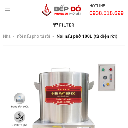
Chuyển
HOTLINE
đến
0938.518.699
nội
dung
FILTER
Nhà
-
nồi nấu phở tủ rời
-
Nồi nấu phở 100L (tủ điện rời)