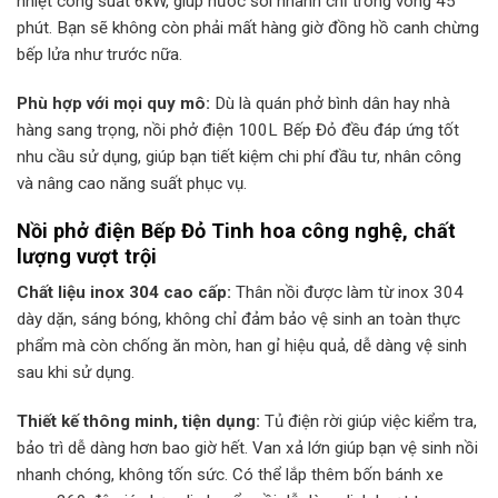
nhiệt công suất 6kW, giúp nước sôi nhanh chỉ trong vòng 45
phút. Bạn sẽ không còn phải mất hàng giờ đồng hồ canh chừng
bếp lửa như trước nữa.
Phù hợp với mọi quy mô:
Dù là quán phở bình dân hay nhà
hàng sang trọng, nồi phở điện 100L Bếp Đỏ đều đáp ứng tốt
nhu cầu sử dụng, giúp bạn tiết kiệm chi phí đầu tư, nhân công
và nâng cao năng suất phục vụ.
Nồi phở điện Bếp Đỏ Tinh hoa công nghệ, chất
lượng vượt trội
Chất liệu inox 304 cao cấp:
Thân nồi được làm từ inox 304
dày dặn, sáng bóng, không chỉ đảm bảo vệ sinh an toàn thực
phẩm mà còn chống ăn mòn, han gỉ hiệu quả, dễ dàng vệ sinh
sau khi sử dụng.
Thiết kế thông minh, tiện dụng:
Tủ điện rời giúp việc kiểm tra,
bảo trì dễ dàng hơn bao giờ hết. Van xả lớn giúp bạn vệ sinh nồi
nhanh chóng, không tốn sức. Có thể lắp thêm bốn bánh xe