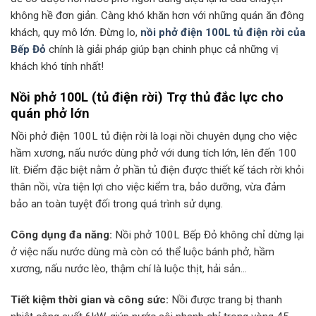
không hề đơn giản. Càng khó khăn hơn với những quán ăn đông
khách, quy mô lớn. Đừng lo,
nồi phở điện 100L tủ điện rời của
Bếp Đỏ
chính là giải pháp giúp bạn chinh phục cả những vị
khách khó tính nhất!
Nồi phở 100L (tủ điện rời) Trợ thủ đắc lực cho
quán phở lớn
Nồi phở điện 100L tủ điện rời là loại nồi chuyên dụng cho việc
hầm xương, nấu nước dùng phở với dung tích lớn, lên đến 100
lít. Điểm đặc biệt nằm ở phần tủ điện được thiết kế tách rời khỏi
thân nồi, vừa tiện lợi cho việc kiểm tra, bảo dưỡng, vừa đảm
bảo an toàn tuyệt đối trong quá trình sử dụng.
Công dụng đa năng:
Nồi phở 100L Bếp Đỏ không chỉ dừng lại
ở việc nấu nước dùng mà còn có thể luộc bánh phở, hầm
xương, nấu nước lèo, thậm chí là luộc thịt, hải sản…
Tiết kiệm thời gian và công sức:
Nồi được trang bị thanh