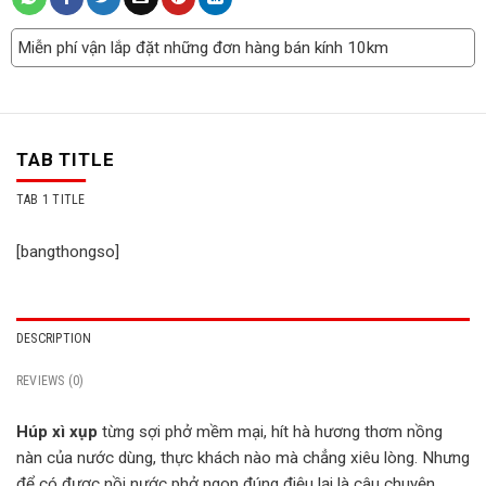
Miễn phí vận lắp đặt những đơn hàng bán kính 10km
TAB TITLE
TAB 1 TITLE
[bangthongso]
DESCRIPTION
REVIEWS (0)
Húp xì xụp
từng sợi phở mềm mại, hít hà hương thơm nồng
nàn của nước dùng, thực khách nào mà chẳng xiêu lòng. Nhưng
để có được nồi nước phở ngon đúng điệu lại là câu chuyện