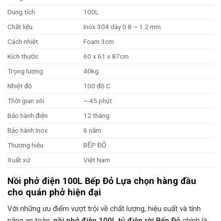
Dung tích
100L
Chất liệu
Inox 304 dày 0.8 ~ 1.2 mm
Cách nhiệt
Foam 3cm
Kích thước
60 x 61 x 87cm
Trọng lượng
40kg
Nhiệt độ
100 độ C
Thời gian sôi
~ 45 phút
Bảo hành điện
12 tháng
Bảo hành Inox
6 năm
Thương hiệu
BẾP ĐỎ
Xuất xứ
Việt Nam
Nồi phở điện 100L Bếp Đỏ Lựa chọn hàng đầu
cho quán phở hiện đại
Với những ưu điểm vượt trội về chất lượng, hiệu suất và tính
năng an toàn,
nồi phở điện 100L tủ điện rời Bếp Đỏ
chính là