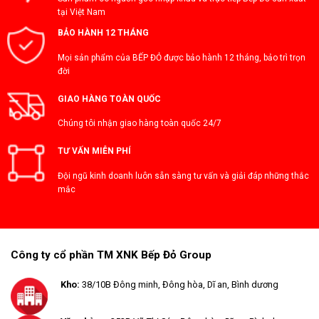
tại Việt Nam
BẢO HÀNH 12 THÁNG
Mọi sản phẩm của BẾP ĐỎ được bảo hành 12 tháng, bảo trì trọn
đời
GIAO HÀNG TOÀN QUỐC
Chúng tôi nhận giao hàng toàn quốc 24/7
TƯ VẤN MIỄN PHÍ
Đội ngũ kinh doanh luôn sẵn sàng tư vấn và giải đáp những thắc
mắc
Công ty cổ phần TM XNK Bếp Đỏ Group
Kho:
38/10B Đông minh, Đông hòa, Dĩ an, Bình dương