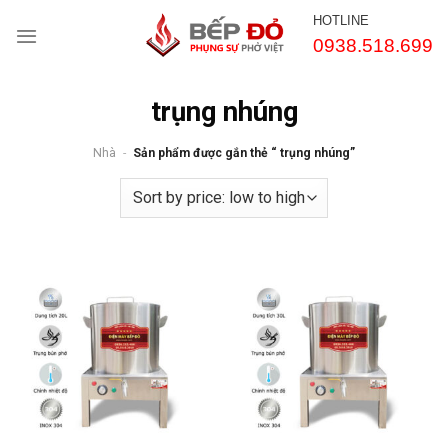
Chuyển
HOTLINE
đến
0938.518.699
nội
dung
trụng nhúng
Nhà
-
Sản phẩm được gắn thẻ “ trụng nhúng”